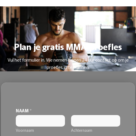
Plan je gratis MMA-proefles
Vul het formulier in. We nemen binnen 24 uur contact op om je
proefles in te plannen.
*
NAAM
*
E
-
M
A
Voornaam
Achternaam
I