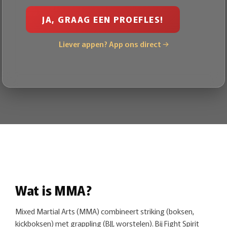
L
E
JA, GRAAG EEN PROEFLES!
I
D
Liever appen? App ons direct →
Wat is MMA?
Mixed Martial Arts (MMA) combineert striking (boksen,
kickboksen) met grappling (BJJ, worstelen). Bij Fight Spirit