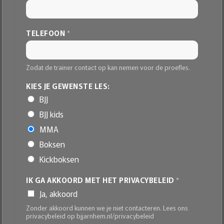
TELEFOON
*
Zodat de trainer contact op kan nemen voor de proefles.
M
KIES JE GEWENSTE LES:
E
BJJ
T
N
BJJ kids
A
A
MMA
M
Boksen
P
R
Kickboksen
I
V
A
IK GA AKKOORD MET HET PRIVACYBELEID
*
C
Ja, akkoord
Y
B
Zonder akkoord kunnen we je niet contacteren. Lees ons
E
privacybeleid op bjjarnhem.nl/privacybeleid