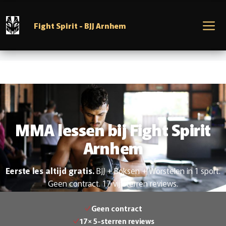
Ga
naar
M
Fight Spirit - BJJ Arnhem
de
inhoud
MMA lessen bij Fight Spirit
Arnhem
Eerste les altijd gratis.
BJJ + Boksen + Worstelen in 1 sport.
Geen contract. 17 vijfsterren reviews.
Geen contract
17× 5-sterren reviews