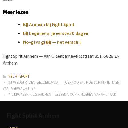
Meer lezen
BJJ Arnhem bij Fight Spirit
BJJ beginners: je eerste 30 dagen
No-gi vs gi BJJ — het verschil
Fight Spirit Arnhem — Van Oldenbarneveldtstraat 85a, 6828 ZN
Arnhem.
CATEGORIEËN
VECHTSPORT
BJJ WEDSTRIJDEN GELDERLAND — TOERNOOIEN, HOE SCHRIJF JE IN EN
WAT VERWACHT JE?
KICKBOKSEN KIDS ARNHEM | LESSEN VOOR KINDEREN VANAF 7 JAAR
Fight Spirit Arnhem