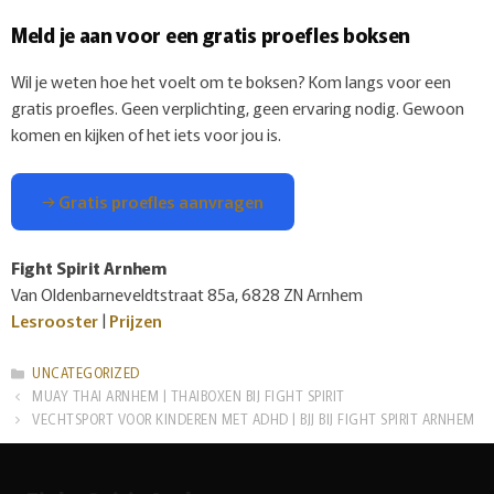
Meld je aan voor een gratis proefles boksen
Wil je weten hoe het voelt om te boksen? Kom langs voor een
gratis proefles. Geen verplichting, geen ervaring nodig. Gewoon
komen en kijken of het iets voor jou is.
→ Gratis proefles aanvragen
Fight Spirit Arnhem
Van Oldenbarneveldtstraat 85a, 6828 ZN Arnhem
Lesrooster
|
Prijzen
CATEGORIEËN
UNCATEGORIZED
MUAY THAI ARNHEM | THAIBOXEN BIJ FIGHT SPIRIT
VECHTSPORT VOOR KINDEREN MET ADHD | BJJ BIJ FIGHT SPIRIT ARNHEM