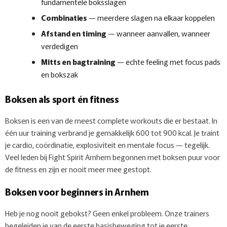
fundamentele boksslagen
Combinaties
— meerdere slagen na elkaar koppelen
Afstand en timing
— wanneer aanvallen, wanneer
verdedigen
Mitts en bagtraining
— echte feeling met focus pads
en bokszak
Boksen als sport én fitness
Boksen is een van de meest complete workouts die er bestaat. In
één uur training verbrand je gemakkelijk 600 tot 900 kcal. Je traint
je cardio, coördinatie, explosiviteit en mentale focus — tegelijk.
Veel leden bij Fight Spirit Arnhem begonnen met boksen puur voor
de fitness en zijn er nooit meer mee gestopt.
Boksen voor beginners in Arnhem
Heb je nog nooit gebokst? Geen enkel probleem. Onze trainers
begeleiden je van de eerste basisbeweging tot je eerste