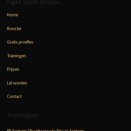
Fight Spirit Arnhem
Home
Rooster
Gratis proefles
Trainingen
Prijzen
Lid worden
Contact
Trainingen:
BJJ Arnhem | Braziliaanse Jiu Jitsu in Arnhem