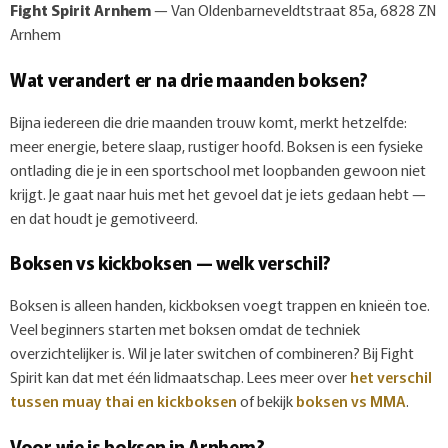
Fight Spirit Arnhem
— Van Oldenbarneveldtstraat 85a, 6828 ZN
Arnhem
Wat verandert er na drie maanden boksen?
Bijna iedereen die drie maanden trouw komt, merkt hetzelfde:
meer energie, betere slaap, rustiger hoofd. Boksen is een fysieke
ontlading die je in een sportschool met loopbanden gewoon niet
krijgt. Je gaat naar huis met het gevoel dat je iets gedaan hebt —
en dat houdt je gemotiveerd.
Boksen vs kickboksen — welk verschil?
Boksen is alleen handen, kickboksen voegt trappen en knieën toe.
Veel beginners starten met boksen omdat de techniek
overzichtelijker is. Wil je later switchen of combineren? Bij Fight
Spirit kan dat met één lidmaatschap. Lees meer over
het verschil
tussen muay thai en kickboksen
of bekijk
boksen vs MMA
.
Voor wie is boksen in Arnhem?