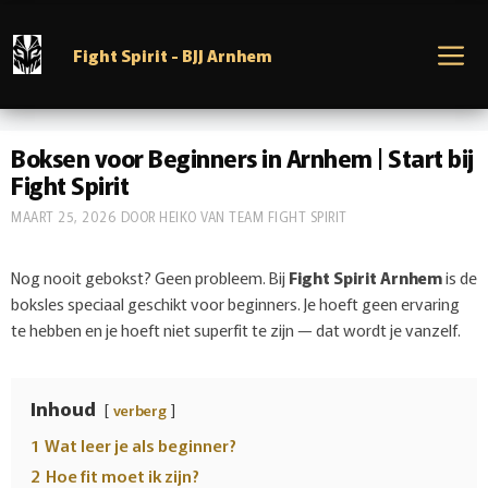
Ga
naar
M
Fight Spirit - BJJ Arnhem
de
inhoud
Boksen voor Beginners in Arnhem | Start bij
Fight Spirit
MAART 25, 2026
DOOR
HEIKO VAN TEAM FIGHT SPIRIT
Nog nooit gebokst? Geen probleem. Bij
Fight Spirit Arnhem
is de
boksles speciaal geschikt voor beginners. Je hoeft geen ervaring
te hebben en je hoeft niet superfit te zijn — dat wordt je vanzelf.
Inhoud
verberg
1
Wat leer je als beginner?
2
Hoe fit moet ik zijn?