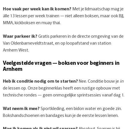
Hoe vaak per week kan ik komen?
Met je lidmaatschap mag je
álle 13 lessen per week trainen — niet alleen boksen, maar ook BJJ,
MMA, kickboksen en muay thai.
Waar parkeer ik?
Gratis parkeren in de directe omgeving van de
Van Oldenbarneveldtstraat, en op loopafstand van station
Arnhem West.
Veelgestelde vragen — boksen voor beginners in
Arnhem
Heb ik conditie nodig om te starten?
Nee. Conditie bouw je
in
de lessen op. Onze beginnerklas heeft een rustige opbouw met
technische rondes — geen onmogelijke sprintsessies vanaf dag 1.
Wat neem ik mee?
Sportkleding, een bidon water en goede zin.
Bokshandschoenen en bandages kun je de eerste lessen lenen.
Mag ik komen als ik niet wil sparren?
Absoluut. Sparren is bij