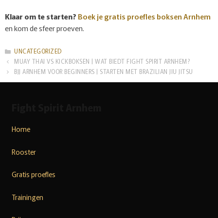
Klaar om te starten?
Boek je gratis proefles boksen Arnhem
en kom de sfeer proeven.
CATEGORIEËN
UNCATEGORIZED
MUAY THAI VS KICKBOKSEN | WAT BIEDT FIGHT SPIRIT ARNHEM?
BJJ ARNHEM VOOR BEGINNERS | STARTEN MET BRAZILIAN JIU JITSU
Fight Spirit Arnhem
Home
Rooster
Gratis proefles
Trainingen