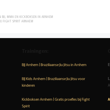
 BJJ, MMA EN KICKBOKSEN IN ARNHEM
IJ FIGHT SPIRIT ARNHEM
Trainingen:
E
BJJ Arnhem | Braziliaanse Jiu Jitsu in Arnhem
L
BJJ Kids Arnhem | Braziliaanse Jiu Jitsu voor
kinderen
Kickboksen Arnhem | Gratis proefles bij Fight
A
Spirit