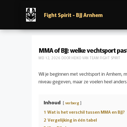
Ga
naar
Fight Spirit - BJJ Arnhem
de
inhoud
MMA of BJJ: welke vechtsport past
MEI 12, 2026
DOOR
HEIKO VAN TEAM FIGHT SPIRIT
Wil je beginnen met vechtsport in Arnhem, ma
niveau gegeven, maar ze voelen heel anders. 
Inhoud
verberg
1
Wat is het verschil tussen MMA en BJJ?
2
Vergelijking in één tabel