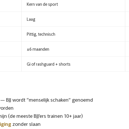
Kern van de sport
Laag
Pittig, technisch
±6 maanden
Gi of rashguard + shorts
k — BJJ wordt “menselijk schaken” genoemd
 worden
ijn (de meeste BJJ’ers trainen 10+ jaar)
iging
zonder slaan