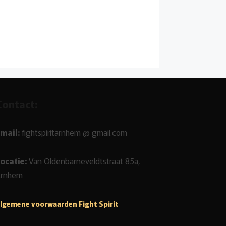
Contact:
mail:
fightspiritarnhem @ gmail.com
ocatie:
Van Oldenbarneveldtstraat 85a,
Arnhem
lgemene voorwaarden Fight Spirit