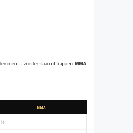
rmklemmen — zonder slaan of trappen.
MMA
MMA
Ja