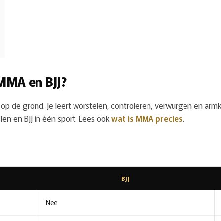
 MMA en BJJ?
 af op de grond. Je leert worstelen, controleren, verwurgen en a
len en BJJ in één sport. Lees ook
wat is MMA precies
.
BJJ
Nee